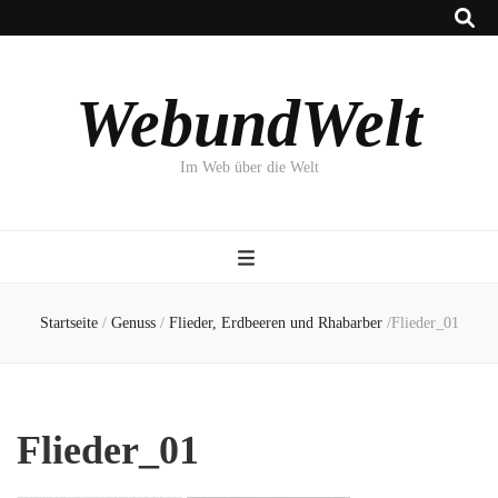
WebundWelt
Im Web über die Welt
Startseite
/
Genuss
/
Flieder, Erdbeeren und Rhabarber
/
Flieder_01
Flieder_01