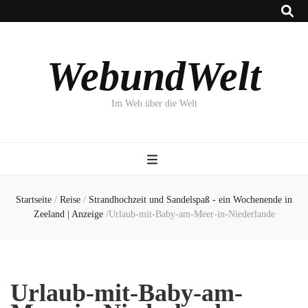
WebundWelt
Im Web über die Welt
Startseite
/
Reise
/
Strandhochzeit und Sandelspaß - ein Wochenende in
Zeeland | Anzeige
/
Urlaub-mit-Baby-am-Meer-in-Niederlande
Urlaub-mit-Baby-am-