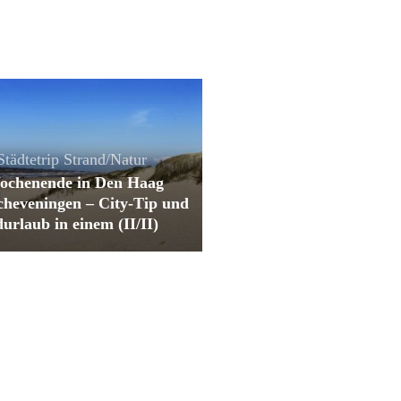
Städtetrip
Strand/Natur
ochenende in Den Haag
cheveningen – City-Tip und
urlaub in einem (II/II)