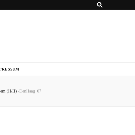
PRESSUM
em (II/II)
/
DenHaag_07