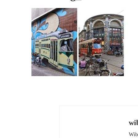
wi
Wibk