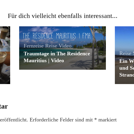
Für dich vielleicht ebenfalls interessant...
Fernreise
Reise
Video
Reise
Traumtage in The Residence
Mauritius | Video
Ein W
und S
Strand
tar
röffentlicht.
Erforderliche Felder sind mit
*
markiert