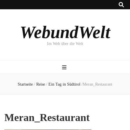
WebundWelt
Im Web über die Welt
Startseite
/
Reise
/
Ein Tag in Südtirol
/
Meran_Restaurant
Meran_Restaurant