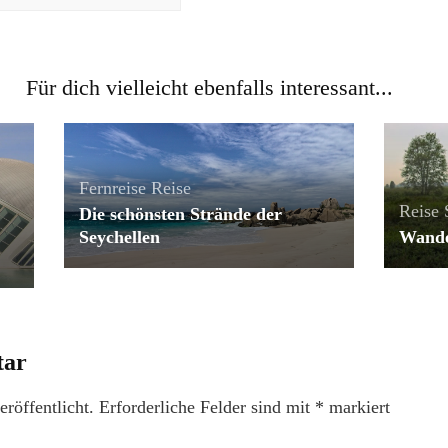
Für dich vielleicht ebenfalls interessant...
Fernreise
Reise
Reise
Die schönsten Strände der
Seychellen
Wande
tar
röffentlicht.
Erforderliche Felder sind mit
*
markiert