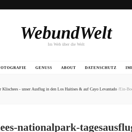
WebundWelt
Im Web über die Welt
FOTOGRAFIE
GENUSS
ABOUT
DATENSCHUTZ
IM
r Klischees - unser Ausflug in den Los Haitises & auf Cayo Levantado
/
Ein-Boo
hees-nationalpark-tagesausflu