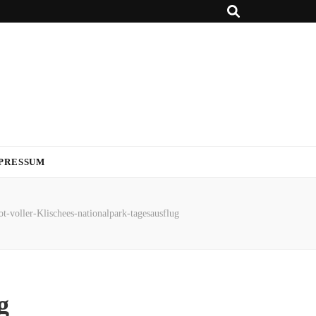
PRESSUM
t-voller-Klischees-nationalpark-tagesausflug
g