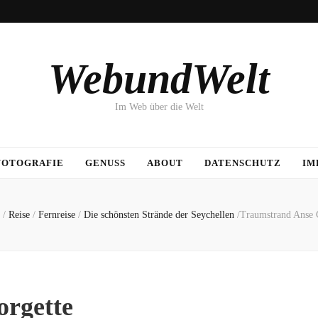
WebundWelt
Im Web über die Welt
FOTOGRAFIE
GENUSS
ABOUT
DATENSCHUTZ
IM
/
Reise
/
Fernreise
/
Die schönsten Strände der Seychellen
/
Traumstrand Anse 
rgette