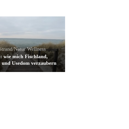
Strand/Natur
Wellness
: wie mich Fischland,
 und Usedom verzaubern