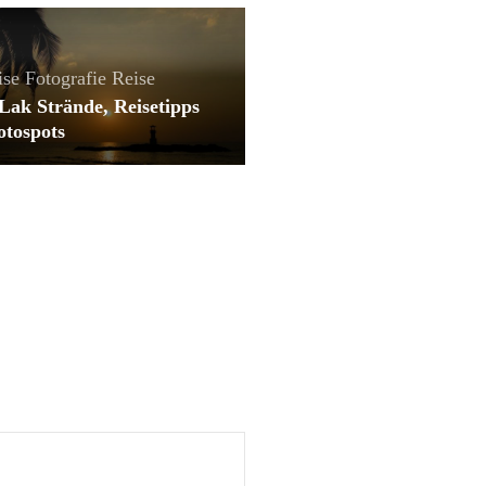
ise
Fotografie
Reise
Lak Strände, Reisetipps
otospots