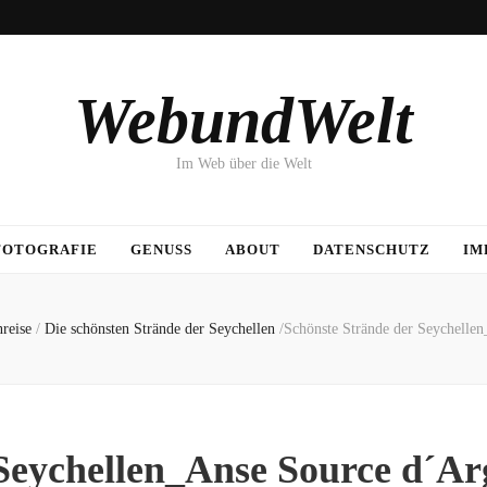
WebundWelt
Im Web über die Welt
FOTOGRAFIE
GENUSS
ABOUT
DATENSCHUTZ
IM
reise
/
Die schönsten Strände der Seychellen
/
Schönste Strände der Seychelle
Seychellen_Anse Source d´Ar