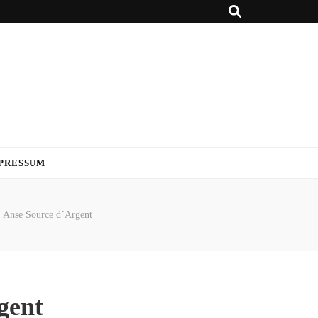
PRESSUM
n_Anse Source d´Argent
gent