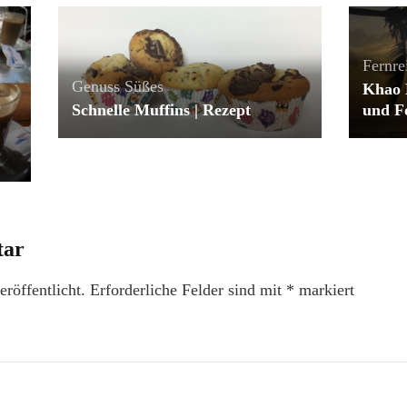
Fernre
Genuss
Süßes
Khao 
Schnelle Muffins | Rezept
und F
tar
röffentlicht.
Erforderliche Felder sind mit
*
markiert