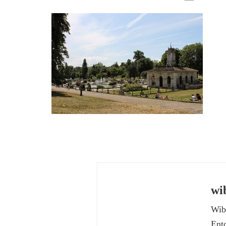
wi
Wibk
Ent