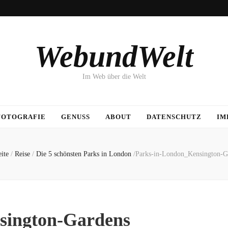
WebundWelt
Im Web über die Welt
FOTOGRAFIE
GENUSS
ABOUT
DATENSCHUTZ
IM
eite
/
Reise
/
Die 5 schönsten Parks in London
/
Parks-in-London_Kensington-G
sington-Gardens