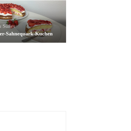
s
Süßes
er-Sahnequark-Kuchen