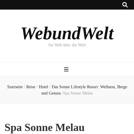
WebundWelt
Im Web über die Welt
Startseite
/
Reise
/
Hotel
/
Das Sonne Lifestyle Resort: Wellness, Berge
und Genuss
/
Spa Sonne Melau
Spa Sonne Melau