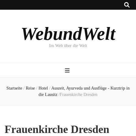
WebundWelt
Im Web über die Welt
Startseite
/
Reise
/
Hotel
/
Auszeit, Ayurveda und Ausflüge - Kurztrip in
die Lausitz
/
Frauenkirche Dresden
Frauenkirche Dresden