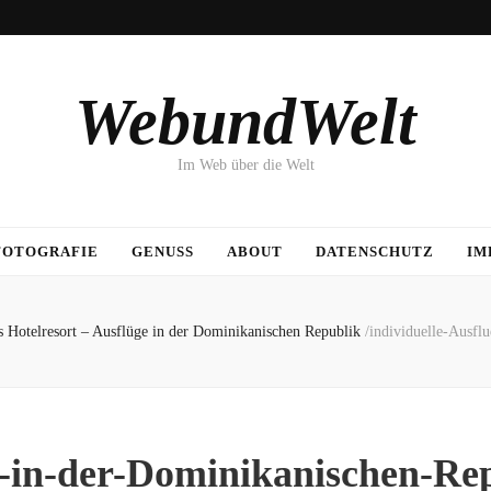
WebundWelt
Im Web über die Welt
FOTOGRAFIE
GENUSS
ABOUT
DATENSCHUTZ
IM
s Hotelresort – Ausflüge in der Dominikanischen Republik
/
individuelle-Ausfl
e-in-der-Dominikanischen-Re