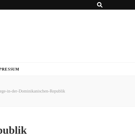
PRESSUM
uege-in-der-Dominikanischen-Republik
publik