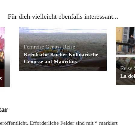
Für dich vielleicht ebenfalls interessant...
Fernreise
Genuss
Reise
Kreolische Küche: Kulinarische
Genüsse auf Mauritius
Reise
La dol
e
tar
röffentlicht.
Erforderliche Felder sind mit
*
markiert