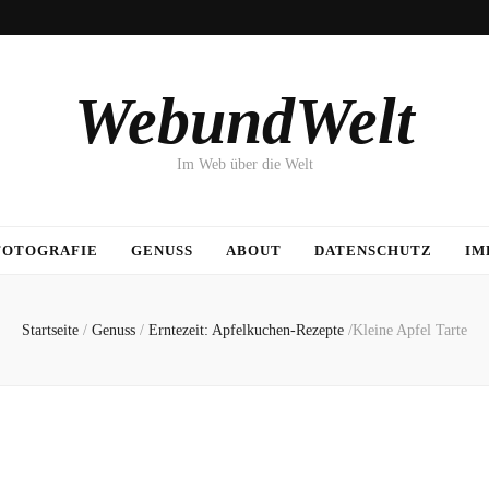
WebundWelt
Im Web über die Welt
FOTOGRAFIE
GENUSS
ABOUT
DATENSCHUTZ
IM
Startseite
/
Genuss
/
Erntezeit: Apfelkuchen-Rezepte
/
Kleine Apfel Tarte