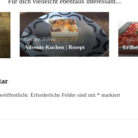
Für dich vielleicht ebenfalls interessant...
Genuss
Süßes
Genus
Advents-Kuchen | Rezept
Erdbe
tar
röffentlicht.
Erforderliche Felder sind mit
*
markiert