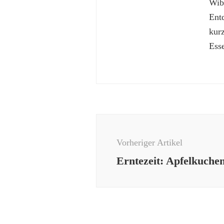
Wibk
Ent
kur
Esse
Beitragsnavigation
Vorheriger Artikel
Erntezeit: Apfelkuche