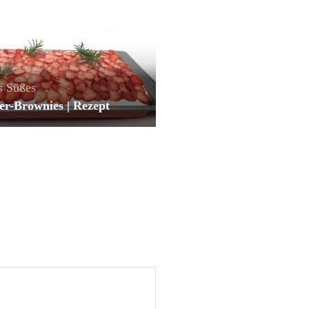
s
Süßes
er-Brownies | Rezept