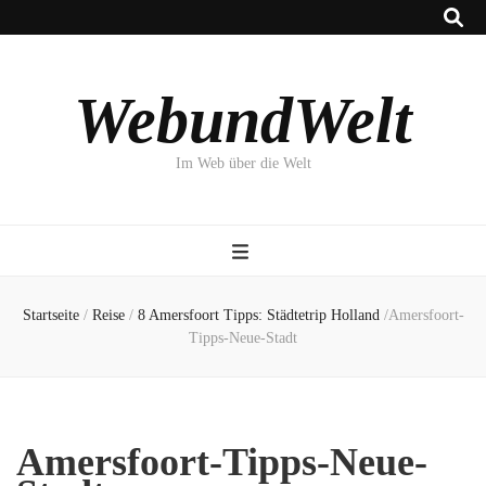
WebundWelt
Im Web über die Welt
Startseite
/
Reise
/
8 Amersfoort Tipps: Städtetrip Holland
/
Amersfoort-
Tipps-Neue-Stadt
Amersfoort-Tipps-Neue-