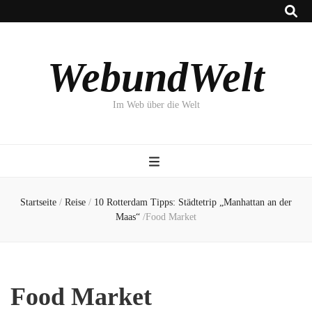
WebundWelt
Im Web über die Welt
Startseite
/
Reise
/
10 Rotterdam Tipps: Städtetrip „Manhattan an der
Maas“
/
Food Market
Food Market