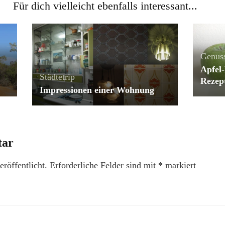
Für dich vielleicht ebenfalls interessant...
Genus
Apfel-
Städtetrip
Rezep
Impressionen einer Wohnung
tar
röffentlicht.
Erforderliche Felder sind mit
*
markiert