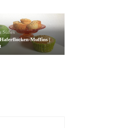
s
Süßes
Haferflocken-Muffins |
t