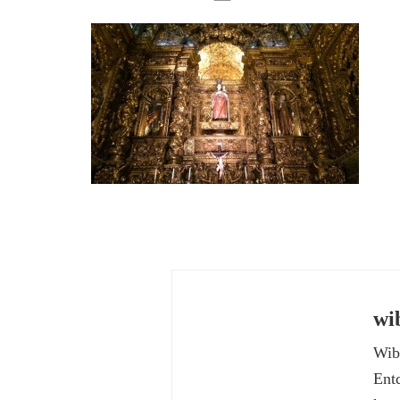
wi
Wibk
Ent