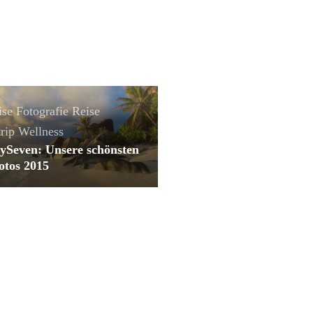
ise
Fotografie
Reise
rip
Wellness
ySeven: Unsere schönsten
otos 2015