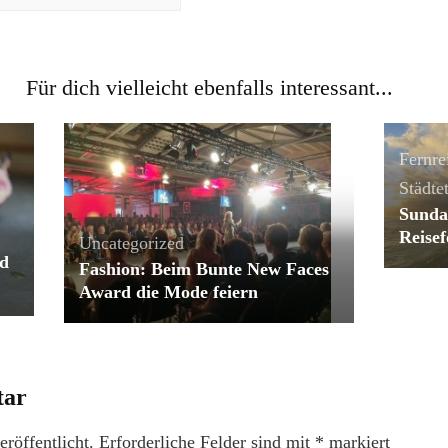
Für dich vielleicht ebenfalls interessant...
Fernre
Städtet
Sunda
Reisef
Uncategorized
nd
Fashion: Beim Bunte New Faces
Award die Mode feiern
tar
röffentlicht.
Erforderliche Felder sind mit
*
markiert