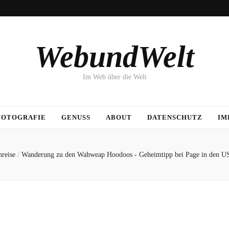
WebundWelt
Im Web über die Welt
FOTOGRAFIE
GENUSS
ABOUT
DATENSCHUTZ
IM
nreise
/
Wanderung zu den Wahweap Hoodoos - Geheimtipp bei Page in den U