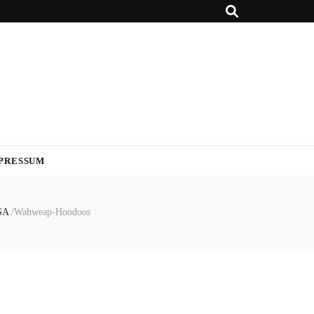
PRESSUM
SA
/
Wahweap-Hoodoos