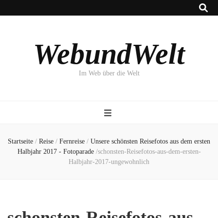
WebundWelt
Im Web über die Welt
Startseite
/
Reise
/
Fernreise
/
Unsere schönsten Reisefotos aus dem ersten
Halbjahr 2017 - Fotoparade
/
schonsten-Reisefotos-aus-dem-ersten-
Halbjahr-2017-ungewohnlich
schonsten-Reisefotos-aus-