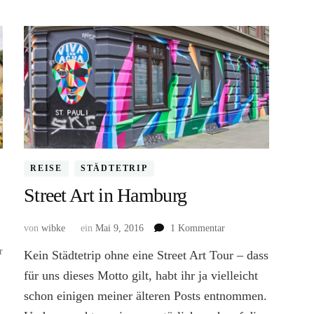
REISE
STÄDTETRIP
Street Art in Hamburg
zu
von
wibke
ein
Mai 9, 2016
1 Kommentar
Street
zu
r
Kein Städtetrip ohne eine Street Art Tour – dass
Art
Rhine
in
für uns dieses Motto gilt, habt ihr ja vielleicht
Side
Hamburg
schon einigen meiner älteren Posts entnommen.
Gallery
–