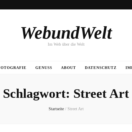
WebundWelt
Im Web über die Welt
FOTOGRAFIE
GENUSS
ABOUT
DATENSCHUTZ
IM
Schlagwort:
Street Art
Startseite
/
Street Art