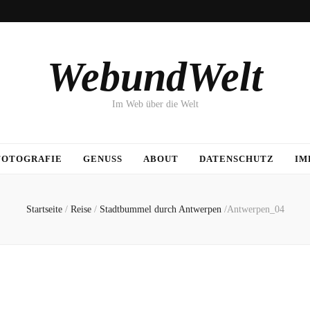
WebundWelt
Im Web über die Welt
FOTOGRAFIE
GENUSS
ABOUT
DATENSCHUTZ
IM
Startseite
/
Reise
/
Stadtbummel durch Antwerpen
/
Antwerpen_04