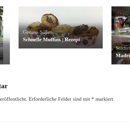
Genuss
Süßes
Schnelle Muffins | Rezept
Städtet
Madri
tar
röffentlicht.
Erforderliche Felder sind mit
*
markiert