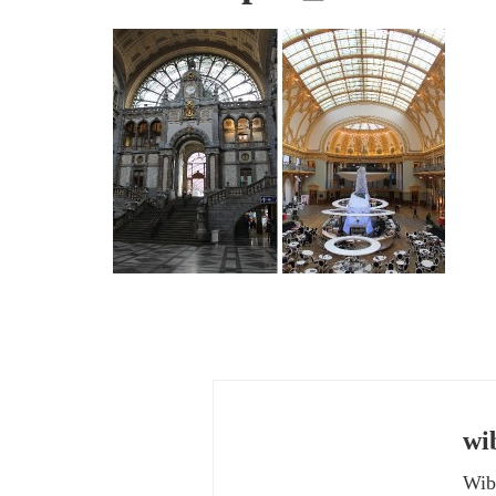
wi
Wibk