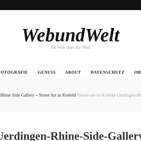
WebundWelt
Im Web über die Welt
FOTOGRAFIE
GENUSS
ABOUT
DATENSCHUTZ
IM
Rhine Side Gallery – Street Art in Krefeld
/
Street-art-in-Krefeld-Uerdingen-R
-Uerdingen-Rhine-Side-Galle