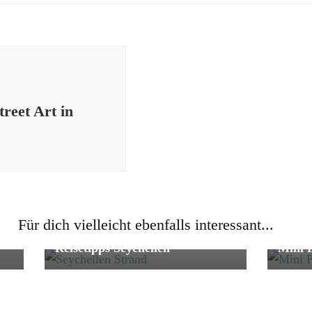
treet Art in
er
Für dich vielleicht ebenfalls interessant...
Fernreise
Reise
Genus
Reisetipps Seychellen
Mini P