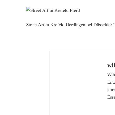
Street Art in Krefeld Uerdingen bei Düsseldor
wi
Wibk
Ent
kur
Esse