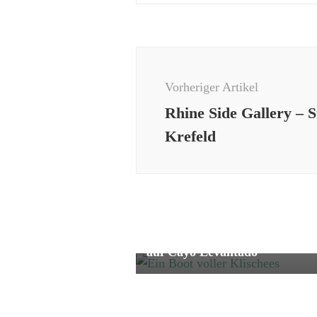
Beitragsnavigation
Vorheriger Artikel
Rhine Side Gallery – S
Krefeld
Fernreise
Reise
Ein Boot voller Klischees – uns
Ausflug in den Los Haitises &
auf Cayo Levantado