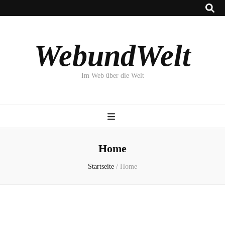
WebundWelt
Im Web über die Welt
Home
Startseite
/
Home