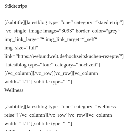
Städtetrips
[/subtitle][latestblog type=“one“ category=“staedtetrip“]
[vc_single_image image=“3093″ border_color=“grey“
img_link_large=““ img_link_target=“_self“
img_size=“full“
link=“https://webundwelt.de/hochzeitskuchen-rezepte/“]
[latestblog type=“four“ category=“hochzeit“]
[/vc_column][/vc_row][vc_row][vc_column
width=“1/1″][subtitle type=“1″]
Wellness
[/subtitle][latestblog type=“one“ category=“wellness-
reise“][/vc_column][/vc_row][vc_row][vc_column
width=“1/1″][subtitle type=“1″]