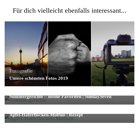
Für dich vielleicht ebenfalls interessant...
Fotografie
Unsere schönsten Fotos 2019
Genuss
Pikantes
Sommergerichte – meine Favoriten | SundaySeven
Genuss
Süßes
Apfel-Haferflocken-Muffins | Rezept