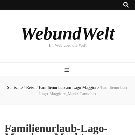
WebundWelt
Im Web über die Welt
Startseite
/
Reise
/
Familienurlaub am Lago Maggiore
/
Familienurlaub-
Lago-Maggiore_Markt-Cannobio
Familienurlaub-Lago-