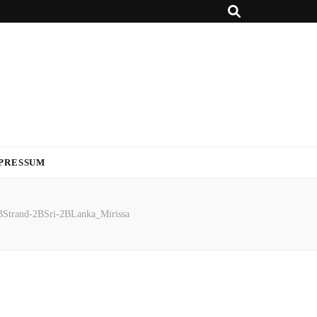
PRESSUM
BStrand-2BSri-2BLanka_Mirissa