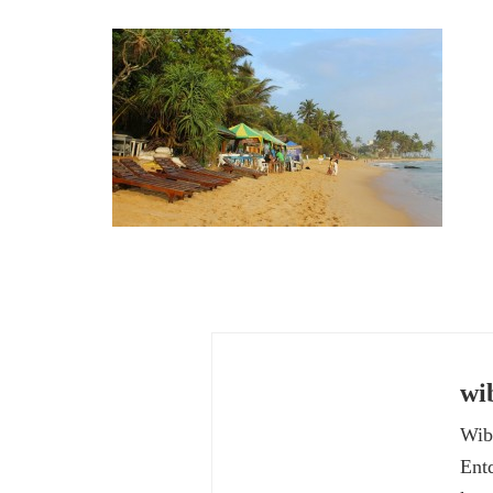
wi
Wibk
Ent