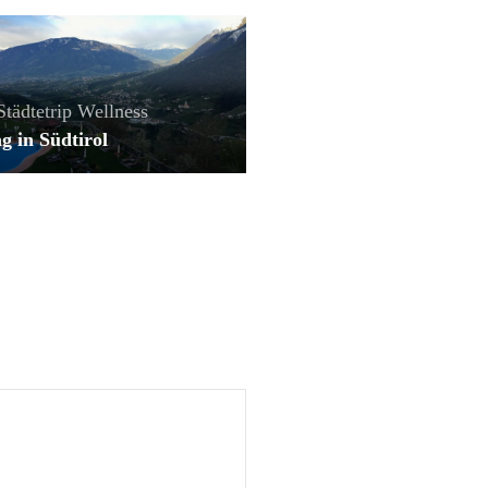
Städtetrip
Wellness
g in Südtirol