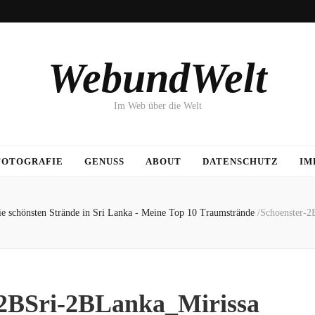
WebundWelt
Im Web über die Welt
FOTOGRAFIE
GENUSS
ABOUT
DATENSCHUTZ
IM
e schönsten Strände in Sri Lanka - Meine Top 10 Traumstrände
/
Schoenster-2
-2BSri-2BLanka_Mirissa