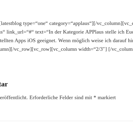
latestblog type=“one“ category=“applaus“][/vc_column][vc_
 link_url=“#“ text=“In der Kategorie APPlaus stelle ich Euch
estellten Apps iOS geeignet. Wenn möglich weise ich darauf h
olumn][/vc_row][vc_row][vc_column width=“2/3″] [/vc_colu
tar
röffentlicht.
Erforderliche Felder sind mit
*
markiert