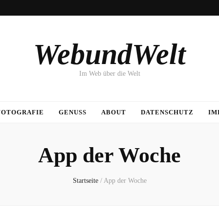
WebundWelt
Im Web über die Welt
FOTOGRAFIE
GENUSS
ABOUT
DATENSCHUTZ
IM
App der Woche
Startseite
/
App der Woche