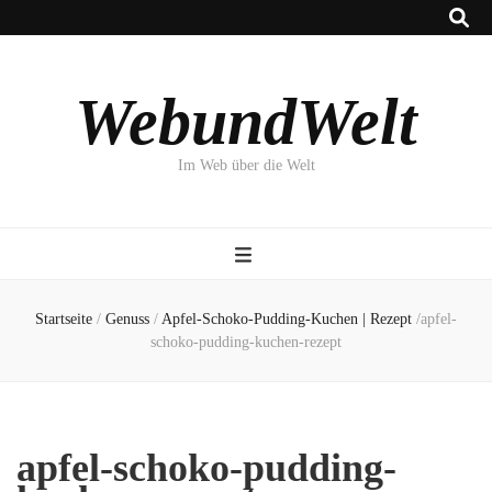
WebundWelt
Im Web über die Welt
Startseite
/
Genuss
/
Apfel-Schoko-Pudding-Kuchen | Rezept
/
apfel-
schoko-pudding-kuchen-rezept
apfel-schoko-pudding-