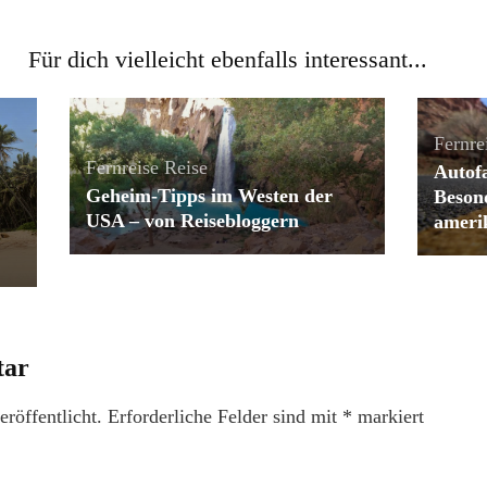
Für dich vielleicht ebenfalls interessant...
Fernre
Fernreise
Reise
Autof
Geheim-Tipps im Westen der
Beson
USA – von Reisebloggern
ameri
tar
röffentlicht.
Erforderliche Felder sind mit
*
markiert