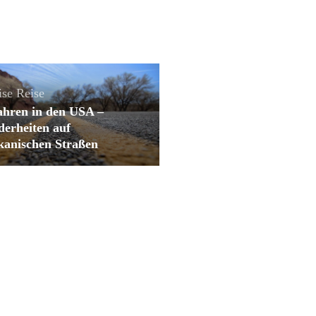
ise
Reise
ahren in den USA –
derheiten auf
kanischen Straßen