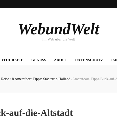
WebundWelt
Im Web über die Welt
FOTOGRAFIE
GENUSS
ABOUT
DATENSCHUTZ
IM
Reise
/
8 Amersfoort Tipps: Städtetrip Holland
/
Amersfoort-Tipps-Blick-auf-d
k-auf-die-Altstadt