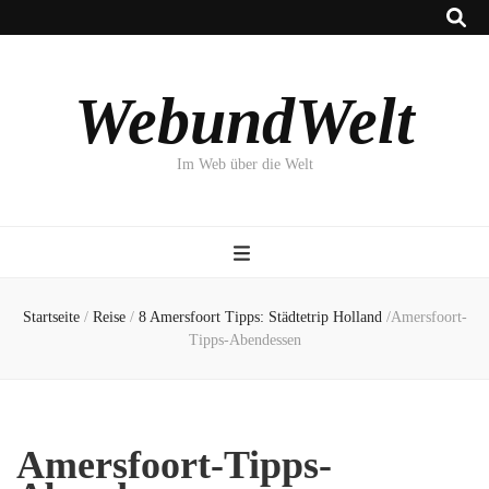
WebundWelt
Im Web über die Welt
Startseite
/
Reise
/
8 Amersfoort Tipps: Städtetrip Holland
/
Amersfoort-
Tipps-Abendessen
Amersfoort-Tipps-