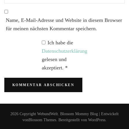
Name, E-Mail-Adresse und Website in diesem Browser
für meinen nächsten Kommentar speichern.
Ich habe die
Datenschutzerklärung
gelesen und
akzeptiert.
*
2026 Copyright
WebundWelt
.
Blossom Mommy Blog | Entwickelt
von
Blossom Themes
. Bereitgestellt von
WordPress
.